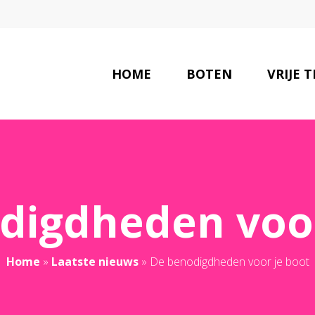
HOME
BOTEN
VRIJE T
digdheden voor
Home
»
Laatste nieuws
»
De benodigdheden voor je boot