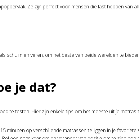
poppervlak. Ze zijn perfect voor mensen die last hebben van all
s schuim en veren, om het beste van beide werelden te bieden. D
e je dat?
oed te testen. Hier zijn enkele tips om het meeste uit je matras-t
5 minuten op verschillende matrassen te liggen in je favoriete
Rol een paar keer om en verander van positie om te zien hoe 