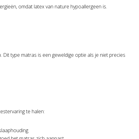
ergieën, omdat latex van nature hypoallergeen is.
it type matras is een geweldige optie als je niet precies
estervaring te halen:
 slaaphouding.
goed het matras zich aanpast.