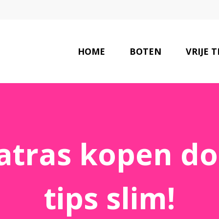
HOME
BOTEN
VRIJE T
tras kopen do
tips slim!