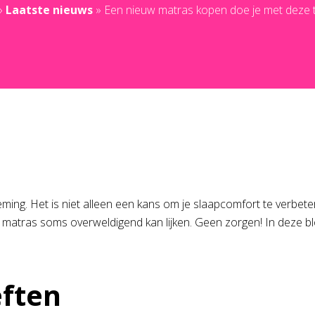
»
Laatste nieuws
»
Een nieuw matras kopen doe je met deze ti
ng. Het is niet alleen een kans om je slaapcomfort te verbete
iste matras soms overweldigend kan lijken. Geen zorgen! In dez
eften