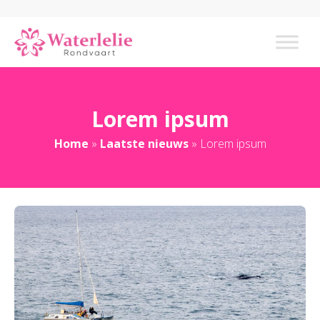
Lorem ipsum
Home
»
Laatste nieuws
»
Lorem ipsum