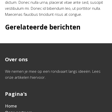
dictum. Donec nulla urna, placerat vitae ante sed, suscipit
vestibulum mi. Donec id bibendum leo, ut porttitor nulla.
Maecenas faucibus tincidunt risus at congue.
Gerelateerde berichten
Over ons
We nemen je mee op een rondvaart langs ideeën. Lees
onze artikelen hiervoor.
Pagina's
Home