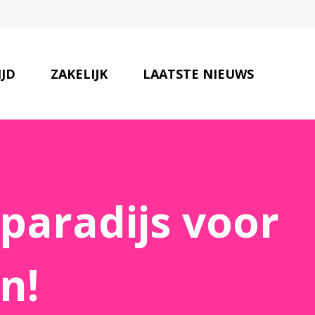
IJD
ZAKELIJK
LAATSTE NIEUWS
ONZE PARTNERS
CONTACT
paradijs voor
n!