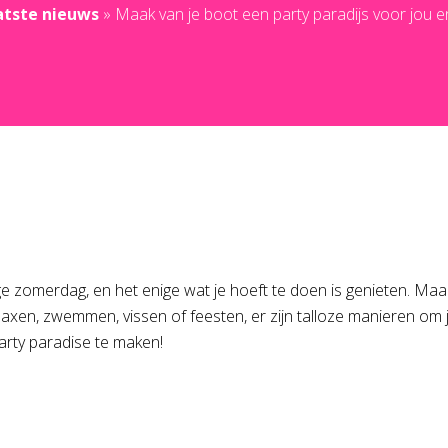
atste nieuws
»
Maak van je boot een party paradijs voor jou en
tige zomerdag, en het enige wat je hoeft te doen is genieten. M
relaxen, zwemmen, vissen of feesten, er zijn talloze manieren om
arty paradise te maken!