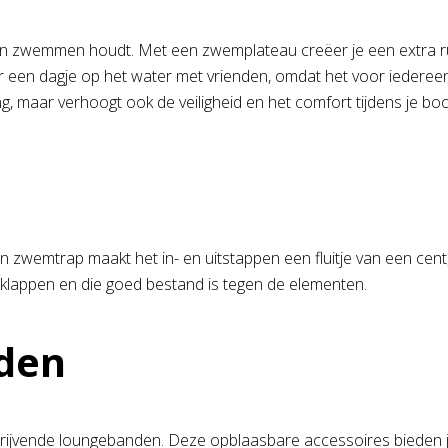
an zwemmen houdt. Met een zwemplateau creëer je een extra ruim
r een dagje op het water met vrienden, omdat het voor iedereen 
ng, maar verhoogt ook de veiligheid en het comfort tijdens je bo
emtrap maakt het in- en uitstappen een fluitje van een cent, 
itklappen en die goed bestand is tegen de elementen.
den
 drijvende loungebanden. Deze opblaasbare accessoires bieden j