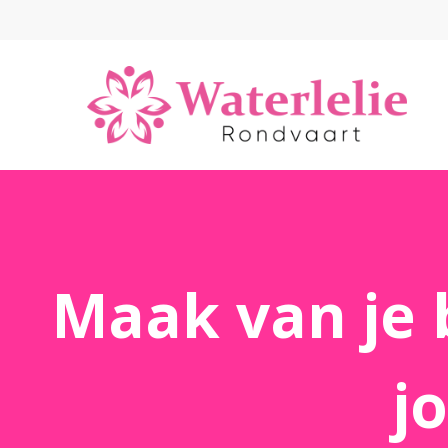
Maak van je 
j