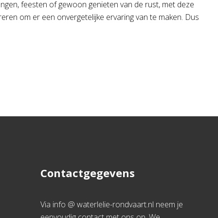
loungen, feesten of gewoon genieten van de rust, met deze
pireren om er een onvergetelijke ervaring van te maken. Dus
Contactgegevens
Via info @ waterlelie-rondvaart.nl neem je
eenvoudig contact met ons op. We