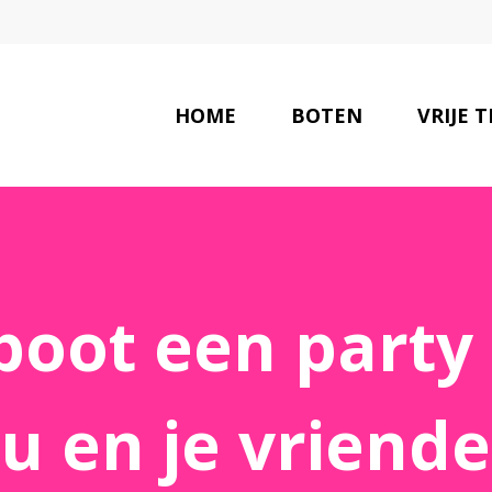
HOME
BOTEN
VRIJE T
boot een party 
ou en je vriende