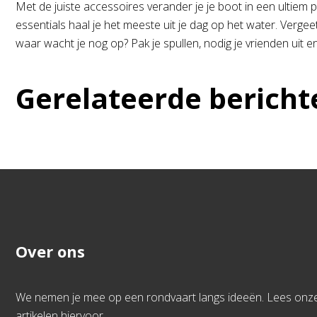
Met de juiste accessoires verander je je boot in een ultiem
essentials haal je het meeste uit je dag op het water. Vergee
waar wacht je nog op? Pak je spullen, nodig je vrienden uit 
Gerelateerde bericht
Over ons
We nemen je mee op een rondvaart langs ideeën. Lees onz
artikelen hiervoor.