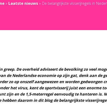
me
»
Laatste nieuws
»
De belangrijkste visserijregels in Nede
n greep. De overheid adviseert de bevolking zo veel moge
 van de Nederlandse economie op zijn gat, denk aan de 
eerder zo op onszelf aangewezen en worden gedwongen cr
der het virus, kent de sportvisserij juist een enorme to
unt zijn en de 1,5-meterregel eenvoudig te hanteren is. 
 hebben daarom in dit blog de belangrijkste visserijregel