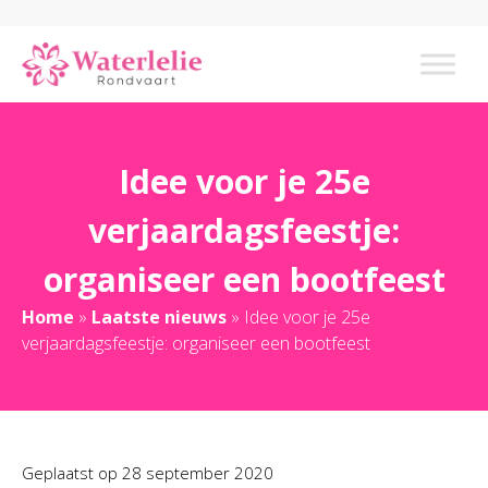
Idee voor je 25e
verjaardagsfeestje:
organiseer een bootfeest
Home
»
Laatste nieuws
»
Idee voor je 25e
verjaardagsfeestje: organiseer een bootfeest
Geplaatst op
28 september 2020